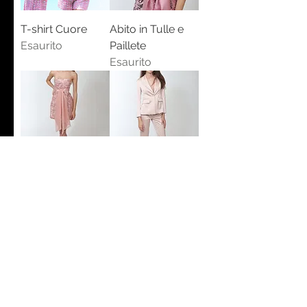
T-shirt Cuore
Abito in Tulle e
Esaurito
Paillete
Esaurito
Abito in pizzo
Pantalone alla
rosa
caviglia
Esaurito
Esaurito
Carica altro
© 2024 NORA BARTH - FACTORY GROUP SRL - ​