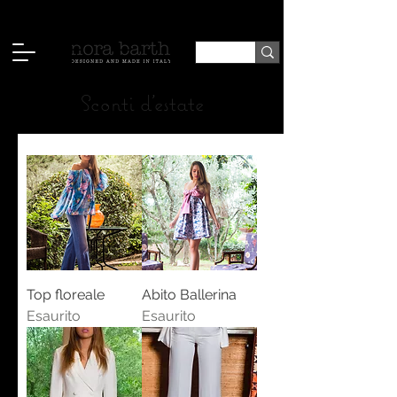
Sconti d'estate
Top floreale
Abito Ballerina
Esaurito
Esaurito