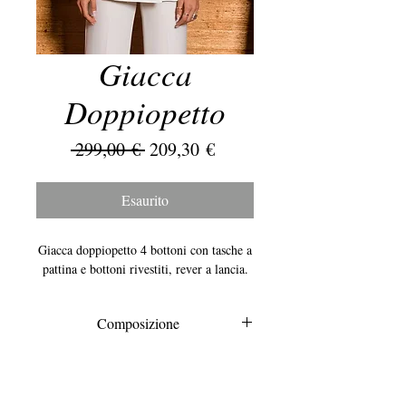
Giacca
Doppiopetto
Prezzo
Prezzo
 299,00 € 
209,30 €
regolare
scontato
Esaurito
Giacca doppiopetto 4 bottoni con tasche a
pattina e bottoni rivestiti, rever a lancia.
Composizione
97% poliestere
3% elastan