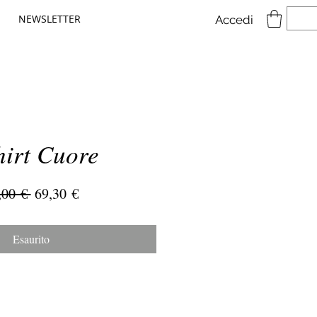
NEWSLETTER
Accedi
hirt Cuore
Prezzo
Prezzo
,00 € 
69,30 €
regolare
scontato
Esaurito