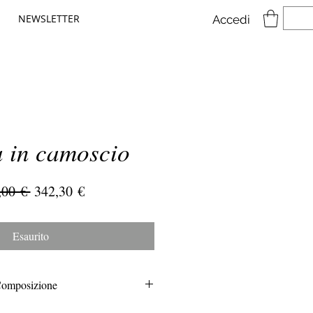
NEWSLETTER
Accedi
 in camoscio
Prezzo
Prezzo
,00 € 
342,30 €
regolare
scontato
Esaurito
omposizione
100% pelle