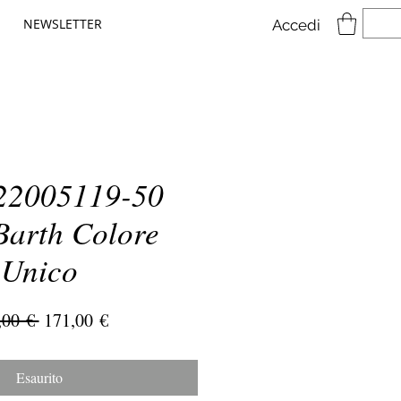
NEWSLETTER
Accedi
 22005119-50
Barth Colore
Unico
Prezzo
Prezzo
,00 € 
171,00 €
regolare
scontato
Esaurito